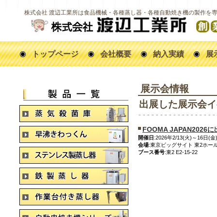
株式会社 渡辺工業所は食品機械・各種蒸し器・各種自動焼き機の製作を
トップページ
会社概要
納入実績
展
展示会情報
出展した展示会イ
FOOMA JAPAN202
開催日
:2026年2/13(火)～16日(金
会場
:東京ビッグサイト 東2ホー
ブース番号
:東2 E2-15-22